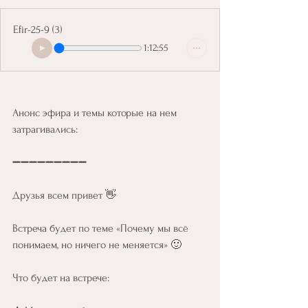
Efir-25-9 (3)
1:12:55
Анонс эфира и темы которые на нем 
затрагивались:
➖➖➖➖➖➖➖➖➖
Друзья всем привет 👋
Встреча будет по теме «Почему мы всё 
понимаем, но ничего не меняется» 🙂
Что будет на встрече: