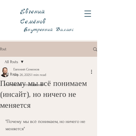
Евгений
Семёнов
Внутренний Баланс
Post
All Posts
Евгений Семенов
All Posts
Sep 26, 2025
1 min read
Почему мы всё понимаем
семейные отношения
(инсайт), но ничего не
меняется
"Почему мы всё понимаем, но ничего не 
меняется"