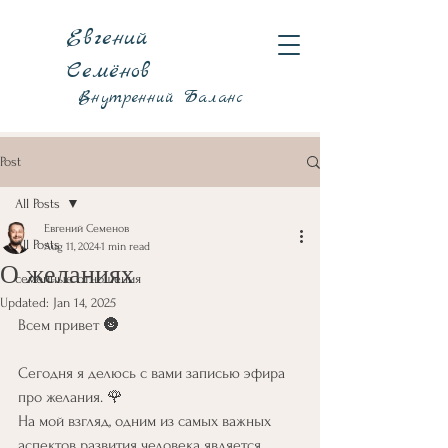
Евгений
Семёнов
Внутренний Баланс
Post
All Posts
Евгений Семенов
All Posts
Aug 11, 2024
1 min read
О желаниях
семейные отношения
Updated:
Jan 14, 2025
Всем привет 🌚
Сегодня я делюсь с вами записью эфира 
про желания. 🌹
На мой взгляд, одним из самых важных 
аспектов развития человека является 