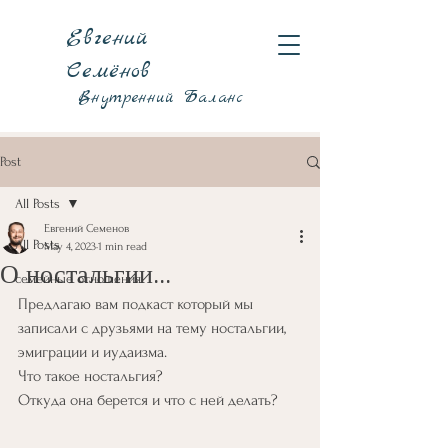
Евгений
Семёнов
Внутренний Баланс
Post
All Posts
Евгений Семенов
All Posts
May 4, 2023
1 min read
О ностальгии...
семейные отношения
Предлагаю вам подкаст который мы 
записали с друзьями на тему ностальгии, 
эмиграции и иудаизма.   
Что такое ностальгия?
Откуда она берется и что с ней делать?