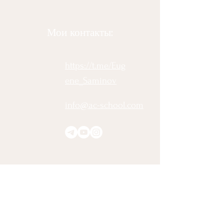
Мои контакты:
https://t.me/Eug
ene_Saminov
info@ac-school.com
Подписаться на ежемесячные
советы по трансформации:
Ваше полное имя