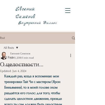
Евгений
Семёнов
Внутренний Баланс
Post
All Posts
Евгений Семенов
All Posts
Jul 11, 2018
5 min read
О целостности...
семейные отношения
Updated:
Jun 4, 2024
Каждый раз, когда я вспоминаю мои 
тренировки Тай Чи с мастером (Ярон 
Биньямини), то в моей голове эхом 
раздаётся его голос: для того, чтобы 
сделать целостное движение, прежде 
всего ты сам должен быть целостным.